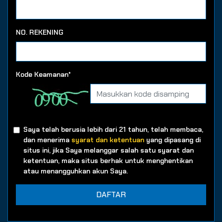
NO. REKENING
Kode Keamanan*
Saya telah berusia lebih dari 21 tahun, telah membaca,
dan menerima
syarat dan ketentuan
yang dipasang di
situs ini, jika Saya melanggar salah satu syarat dan
ketentuan, maka situs berhak untuk menghentikan
atau menangguhkan akun Saya.
DAFTAR