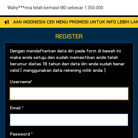
Wahy***nna telah berhasil WD sebesar 1.350.000
RDEKAAN INDONESIA CEK MENU PROMOSI UNTUK INFO LEBIH LA
REGISTER
Dengan mendaftarkan data diri pada form di bawah ini
maka anda setuju dan sudah memastikan anda telah
berumur diatas 18 tahun dan data diri anda sudah benar
valid ( menggunakan data rekening milik anda )
Username*
Email *
Password *