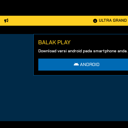
ULTRA GRAND P
BALAK PLAY
Download versi android pada smartphone anda.
ANDROID