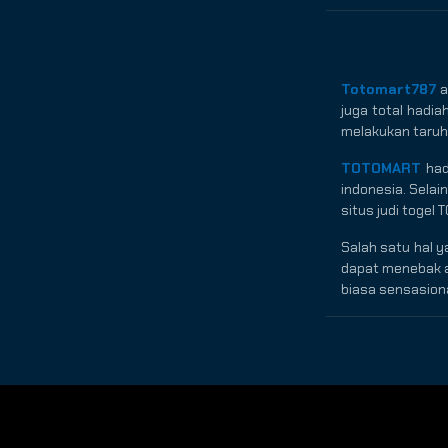
Totomart787
a
juga total hadia
melakukan taruha
TOTOMART
had
indonesia. Selai
situs judi togel
Salah satu hal y
dapat menebak a
biasa sensasion