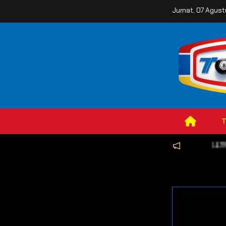
Jumat, 07 Agustu
ULTRA GRAND 