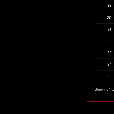
19
20
21
22
23
24
25
Showing 1 to