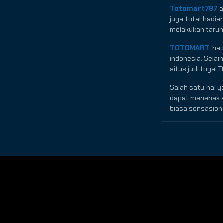
Totomart787
a
juga total hadia
melakukan taruha
TOTOMART
had
indonesia. Selai
situs judi togel
Salah satu hal y
dapat menebak a
biasa sensasion