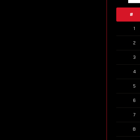
#
1
2
3
4
5
6
7
8